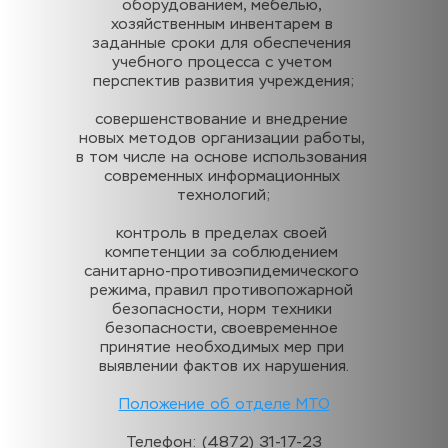
оборудованием, мебелью, 
хозяйственным инвентарем в 
заданные сроки для обеспечения 
учебного процесса с учетом 
перспектив развития учреждения;
совершенствование и внедрение 
новых методов организации работы, 
в том числе на основе использования 
современных информационных 
технологий;
контроль в пределах своей 
компетенции за соблюдением 
санитарно-противоэпидемического 
режима, правил противопожарной 
безопасности, норм техники 
безопасности, своевременное 
принятие необходимых мер при 
выявлении фактов их нарушения.
Положение об отделе МТО
Телефон: (4872) 31-17-23