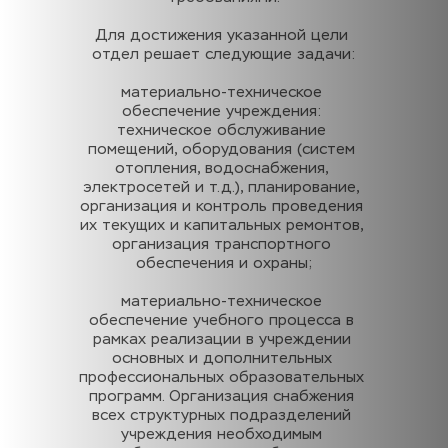
Для достижения указанной цели 
отдел решает следующие задачи:
материально-техническое 
обеспечение учреждения: 
техническое обслуживание 
помещений, оборудования (систем 
отопления, водоснабжения, 
электросетей и т.д.), планирование, 
организация и контроль проведения 
их текущих и капитальных ремонтов, 
организация транспортного 
обеспечения и охраны;
материально-техническое 
обеспечение учебного процесса в 
рамках реализации в учреждении 
основных и дополнительных 
профессиональных образовательных 
программ. Организация снабжения 
всех структурных подразделений 
учреждения необходимым 