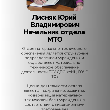
Лисняк Юрий 
Владимирович
Начальник отдела 
МТО
Отдел материально-технического 
обеспечения является структурным 
подразделением учреждения и 
осуществляет материально-
техническое обеспечение 
деятельности ГОУ ДПО «УМЦ ГОЧС 
ТО».
Целью деятельности отдела 
является: сохранение, развитие, 
модернизация материально-
технической базы учреждения в 
соответствии с лицензионными 
требованиями.