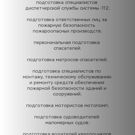
подготовка специалистов 
диспетчерской службы системы -112;
подготовка ответственных лиц за 
пожарную безопасность 
пожароопасных производств;
первоначальная подготовка 
спасателей;
подготовка матросов-спасателей;
подготовка специалистов по 
монтажу, техническому обслуживанию 
и ремонту средств обеспечения 
пожарной безопасности зданий и 
сооружений;
подготовка мотористов мотопомп;
подготовка судоводителей 
маломерных судов;
подготовка водителей квадроциклов 