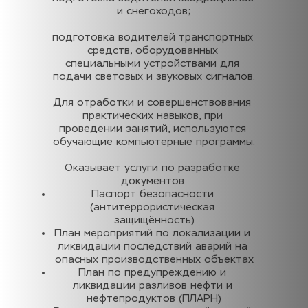
и снегоходов;
подготовка водителей транспортных 
средств, оборудованных 
специальными устройствами для 
подачи световых и звуковых сигналов.
Для отработки и совершенствования 
практических навыков, при 
проведении занятий, используются 
обучающие компьютерные программы.
Оказывает услуги по разработке 
документов:
Паспорт безопасности 
(антитеррористическая 
защищённость)
План мероприятий по локализации и 
ликвидации последствий аварий на 
опасных производственных объектах
План по предупреждению и 
ликвидации разливов нефти и 
нефтепродуктов (ПЛАРН)