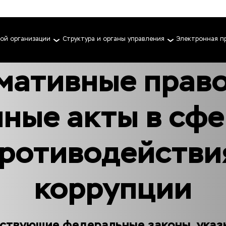
ной организации
Структура и органы управления
Электронная п
мативные право
иные акты в сфе
ротиводействия
коррупции
ствующие федеральные законы, указы