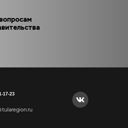
вопросам 
вительства 
1-17-23
ularegion.ru