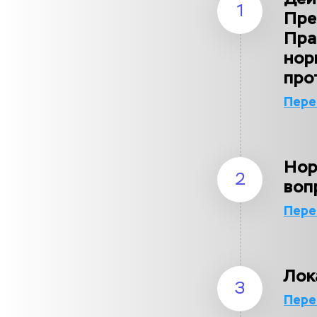
1
Пре
Пра
нор
про
Пере
Нор
2
воп
Пере
Лок
3
Пере