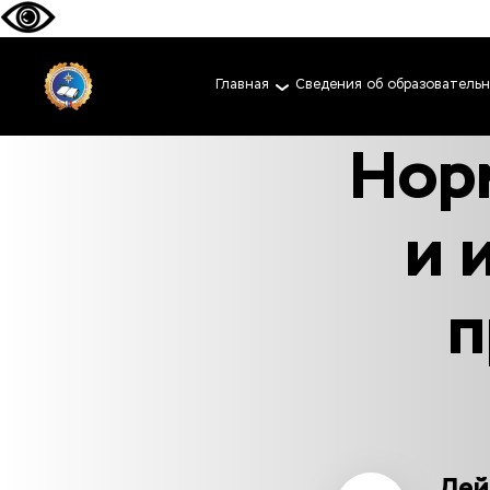
Главная
Сведения об образователь
Нор
и 
п
Дей