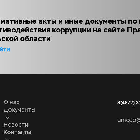
мативные акты и иные документы по 
тиводействия коррупции на сайте Пра
ьской области
йти
О нас
8(4872) 3
Документы
umcgo@t
Новости
Контакты