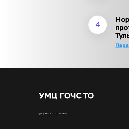
Нор
4
про
Тул
Пере
УМЦ ГОЧС ТО
© Ефимов В.А 2023-2024