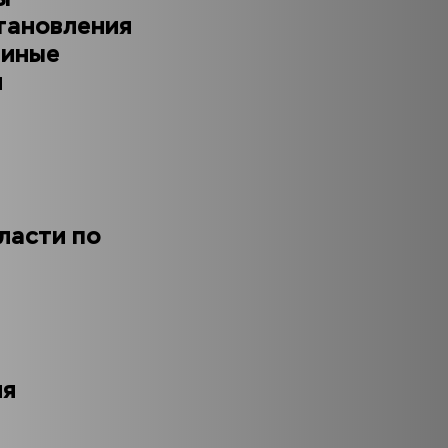
ановления 
иные 
 
асти по 
ия